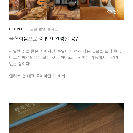
25
PEOPLE
로컬
,
호텔
,
홈데코
불협화음으로 이뤄진 완성된 공간
평일엔 삶을 품은 집이지만, 주말이면 전혀 다른 얼굴을 드러낸다.
아로강 베르뇌유는 모든 것이 섞이고, 무엇이든 가능해지는 경계
없는 집이다.
앤티크 숍 대표 로제마린 드 비테