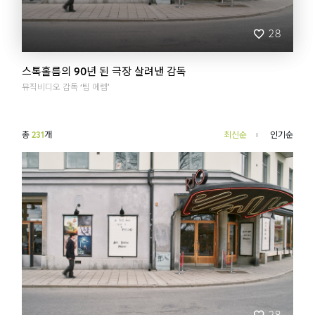
FEATURE
BRAND STORY
SSGLIFE
28
빌리브 스토리
브랜드 스토리
빌리브 라이프 서비스
스톡홀름의 90년 된 극장 살려낸 감독
NEWSLETTER
뮤직비디오 감독 ‘팀 에렘’
총
231
개
최신순
인기순
28