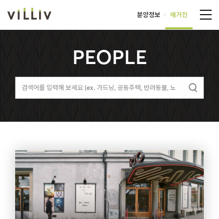
분양정보
매거진
PEOPLE
LOGIN
JOIN
EVENT
분양정보
매거진
ALL
VIDEOS
PEOPLE
INTERVIEW
SPACE
ANIMATION
CULTURE
HOMEPLAY