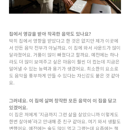
집에서 영감을 받아 작곡한 음악도 있나요
?
딱히 집에서 영향을 받았다고 한 것은 없지만 제가 이곳에
서 만든 음악 전부가 아닐까요
.
이 집에 와서 사운드가 많이
달라졌어요
.
거품이 많이 빠졌다고 할까요
.
예전에는 하나
라도 더 많이 보여주고 싶은 마음이 훨씬 더 컸는데 지금은
덜어낼 수 있는 능력과 용기가 생겼어요
.
최소한의 요소로
도 음악을 풍부하게 만들 수 있다는 자신감도 붙은 것 같아
요
.
그러네요
.
이 집에 살며 창작한 모든 음악이 이 집을 담고
있겠어요
.
이 집은 저에게 ‘지금까지 그런 삶을 살았으니까 이렇게도
한번 살아봐’라고 안내해 준 친구 같아요
.
여기 와서 생활도
변했어요
.
예전에는 술도 많이 먹고 그랬는데 요즘에는 책