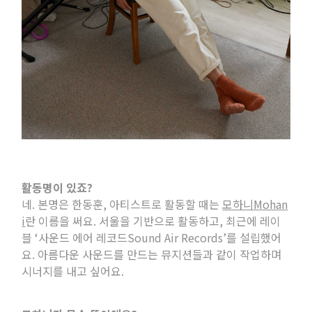
활동명이 있죠
?
네
.
본명은 한동훈
,
아티스트로 활동할 때는
모하니
Mohan
i
란 이름을 써요
.
서울을 기반으로 활동하고
,
최근에
레이
블
‘사
운드 에어 레코드S
ound Air Records’
를
설립했어
요
.
아름다운 사운드를 만드는 뮤지션들과 같이 작업하며
시너지를 내고 싶어요
.