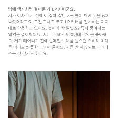
벽에 액자처럼 걸어둔 게
LP
커버군요
.
제가 이사 오기 전에 이 집에 살던 사람들이 벽에 못을 많이
박았더라고요
.
그걸 그대로 두고
LP
커버를 전시하는 지지
대로 활용하고 있어요
.
높이가 딱 알맞죠
?
특히 좋아하는
앨범을 걸어뒀어요
.
저는
1960~1970
년대 음악을 좋아해
요
.
제가 태어나기 전에 발매된 노래를 들으면 오히려 미래
를 바라보는 듯한 느낌이 들어요
.
저를 딴 세상으로 데려다
주는 것 같기도 하고요
.