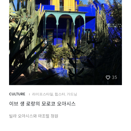
35
CULTURE
라이프스타일
,
힙스터
,
가드닝
이브 생 로랑의 모로코 오아시스
빌라 오아시스와 마조렐 정원