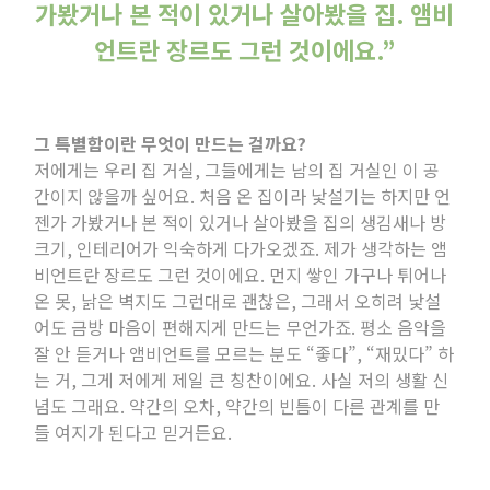
가봤거나 본 적이 있거나 살아봤을 집
.
앰비
언트란 장르도 그런 것이에요
.”
그 특별함이란 무엇이 만드는 걸까요
?
저에게는 우리 집 거실
,
그들에게는 남의 집 거실인 이 공
간이지 않을까 싶어요
.
처음 온 집이라 낯설기는 하지만 언
젠가 가봤거나 본 적이 있거나 살아봤을 집의 생김새나 방
크기
,
인테리어가 익숙하게 다가오겠죠
.
제가 생각하는 앰
비언트란 장르도 그런 것이에요
.
먼지 쌓인 가구나 튀어나
온 못
,
낡은 벽지도 그런대로 괜찮은
,
그래서 오히려 낯설
어도 금방 마음이 편해지게 만드는 무언가죠
.
평소 음악을
잘 안 듣거나 앰비언트를 모르는 분도 “좋다”
,
“재밌다” 하
는 거
,
그게 저에게 제일 큰 칭찬이에요
.
사실 저의 생활 신
념도 그래요
.
약간의 오차
,
약간의 빈틈이 다른 관계를 만
들 여지가 된다고 믿거든요
.