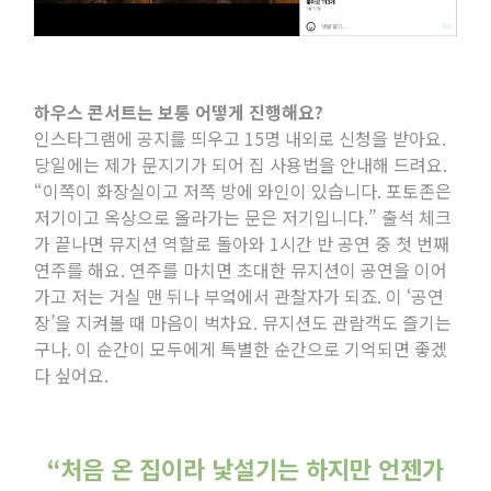
하우스 콘서트는 보통 어떻게 진행해요
?
인스타그램에 공지를 띄우고
15
명 내외로 신청을 받아요
.
당일에는 제가 문지기가 되어 집 사용법을 안내해 드려요
.
“이쪽이 화장실이고 저쪽 방에 와인이 있습니다
.
포토존은
저기이고 옥상으로 올라가는 문은 저기입니다
.
” 출석 체크
가 끝나면 뮤지션 역할로 돌아와
1
시간 반 공연 중 첫 번째
연주를 해요
.
연주를 마치면 초대한 뮤지션이 공연을 이어
가고 저는 거실 맨 뒤나 부엌에서 관찰자가 되죠
.
이 ‘공연
장’을 지켜볼 때 마음이 벅차요
.
뮤지션도 관람객도 즐기는
구나
.
이 순간이 모두에게 특별한 순간으로 기억되면 좋겠
다 싶어요
.
“
처음 온 집이라 낯설기는 하지만 언젠가