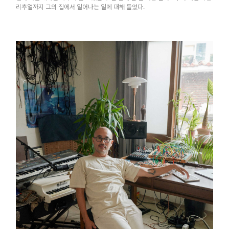
FEATURE
BRAND STORY
리추얼까지 그의 집에서 일어나는 일에 대해 들었다.
SSGLIFE
빌리브 스토리
브랜드 스토리
빌리브 라이프 서비스
NEWSLETTER