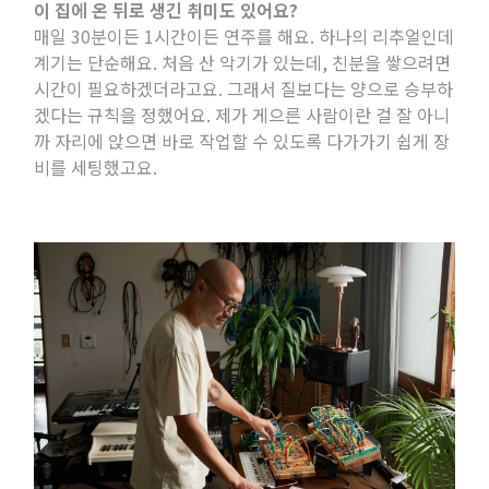
이 집에 온 뒤로 생긴 취미도 있어요
?
매일
30
분이든
1
시간이든 연주를 해요
.
하나의 리추얼인데
계기는 단순해요
.
처음 산 악기가 있는데
,
친분을 쌓으려면
시간이 필요하겠더라고요
.
그래서 질보다는 양으로 승부하
겠다는 규칙을 정했어요
.
제가 게으른 사람이란 걸 잘 아니
까 자리에 앉으면 바로 작업할 수 있도록 다가가기 쉽게 장
비를 세팅했고요
.