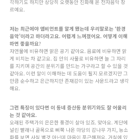
각하기도 하지만 상당히 오랫동안 진화해 온 전자음악 장
르예요
.
저는 최근에야 앰비언트를 알게 됐는데 우리말로는 ‘환경
음악’이라고 하더라고요
.
어렵게 느껴졌어요
.
어떻게 이해
하면 좋을까요
?
자연물에 비유하면 맑은 공기 같아요
.
음료에 비유하면 맑
게 비치는 차 같고요
.
집 안의 사물로 비유하면 늘 그 자리
를 지키며 공간의 분위기를 만드는 가구라고 할 수 있을 것
같아요
.
이런 말이 이해하는 데 도움이 될지 모르겠지만 그
만큼 순수하고 은근하지만 존재감이 있는 사운드라고 생각
해요
.
그런 특징이 있다면 이 동네 증산동 분위기와도 잘 어울리
는 것 같아요
.
오래된 주택가의 은은한 풍경이 살아 있죠
.
맞아요
.
계단에
널린 빨래나 골목으로 삐쭉 나온 마당의 감나무 가지
,
능소
화를 보면 사실 별것 아닌데 마음이 푸근해져요
.
거실에 있