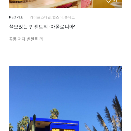
91
PEOPLE
라이프스타일
,
힙스터
,
홈데코
쓸모있는 빈센트의 ‘아폴로니아’
공동 저자 빈센트 리