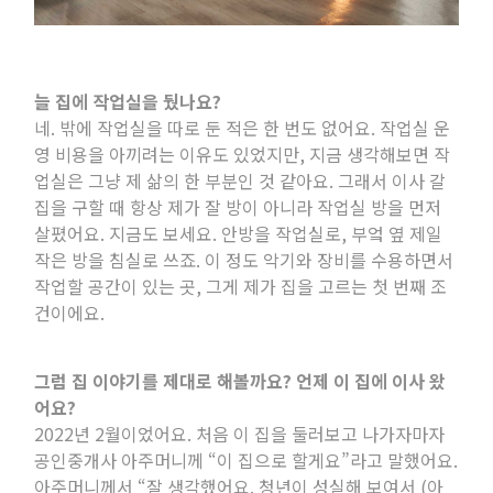
늘 집에 작업실을 뒀나요
?
네
.
밖에 작업실을 따로 둔 적은 한 번도 없어요
.
작업실 운
영 비용을 아끼려는 이유도 있었지만
,
지금 생각해보면 작
업실은 그냥 제 삶의 한 부분인 것 같아요
.
그래서 이사 갈
집을 구할 때 항상 제가 잘 방이 아니라 작업실 방을 먼저
살폈어요
.
지금도 보세요
.
안방을 작업실로
,
부엌 옆 제일
작은 방을 침실로 쓰죠
.
이 정도 악기와 장비를 수용하면서
작업할 공간이 있는 곳
,
그게 제가 집을 고르는 첫 번째 조
건이에요
.
그럼 집 이야기를 제대로 해볼까요
?
언제 이 집에 이사 왔
어요
?
2022
년
2
월이었어요
.
처음 이 집을 둘러보고 나가자마자
공인중개사 아주머니께 “이 집으로 할게요”라고 말했어요
.
아주머니께서 “잘 생각했어요
.
청년이 성실해 보여서
(
아