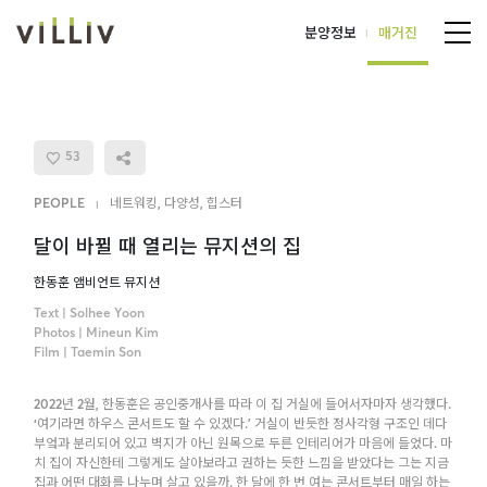
분양정보
매거진
LOGIN
53
JOIN
PEOPLE
네트워킹
,
다양성
,
힙스터
EVENT
|
달이 바뀔 때 열리는 뮤지션의 집
한동훈 앰비언트 뮤지션
분양정보
Text | Solhee Yoon
Photos | Mineun Kim
Film | Taemin Son
매거진
ALL
VIDEOS
2022년 2월, 한동훈은 공인중개사를 따라 이 집 거실에 들어서자마자 생각했다.
PEOPLE
INTERVIEW
‘여기라면 하우스 콘서트도 할 수 있겠다.’ 거실이 반듯한 정사각형 구조인 데다
SPACE
ANIMATION
부엌과 분리되어 있고 벽지가 아닌 원목으로 두른 인테리어가 마음에 들었다. 마
치 집이 자신한테 그렇게도 살아보라고 권하는 듯한 느낌을 받았다는 그는 지금
CULTURE
HOMEPLAY
집과 어떤 대화를 나누며 살고 있을까. 한 달에 한 번 여는 콘서트부터 매일 하는