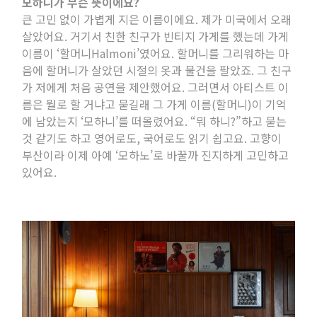
모하니가 무슨 뜻이에요
?
큰 고민 없이 가볍게 지은 이름이에요
.
제가 미국에서 오래
살았어요
.
거기서 친한 친구가 빈티지 가게를 했는데 가게
이름이 ‘할머니
Halmoni
’였어요
.
할머니를 그리워하는 마
음에 할머니가 살았던 시절의 옷과 물건을 팔았죠
.
그 친구
가 저에게 처음 공연을 제안했어요
.
그러면서 아티스트 이
름은 뭘로 할 거냐고 묻길래 그 가게 이름
(
할머니
)
이 기억
에 남았는지 ‘모하니’를 떠올렸어요
.
“뭐 하니
?
”하고 묻는
것 같기도 하고 영어로도
,
국어로도 읽기 쉽고요
.
고향이
부산이라 이제 아예 ‘모하노’로 바꿀까 진지하게 고민하고
있어요
.