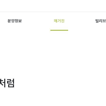
분양정보
매거진
빌리브
ALL
브랜드 
빌리브 
PEOPLE
SPACE
CULTURE
FEATURE
SSGLIFE
것처럼
VIDEOS
INTERVIEW
ANIMATION