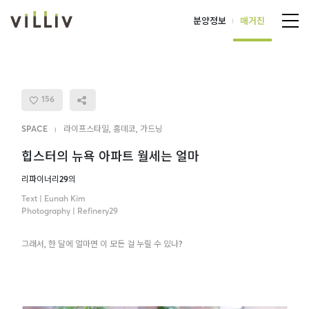
분양정보
매거진
LOGIN
156
JOIN
SPACE
라이프스타일
,
홈데코
,
가드닝
EVENT
|
힙스터의 뉴욕 아파트 월세는 얼마
리파이너리29의
분양정보
Text | Eunah Kim
Photography | Refinery29
매거진
그래서, 한 달에 얼마면 이 모든 걸 누릴 수 있나?
ALL
VIDEOS
PEOPLE
INTERVIEW
SPACE
ANIMATION
CULTURE
HOMEPLAY