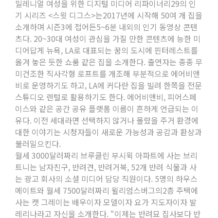
밀레니얼 여성을 위한 디지털 미디어 리파이너리29의 인
기 시리즈 <스윗 디그스>는2017년에 시작해 50여 개 집을
소개하며 시즌3에 접어든5~6분 내외의 인기 동영상 콘텐
츠다. 20~30대 여성이 관심을 가질 만한 콘텐츠에 능한 미
디어답게 뉴욕, LA로 대표되는 꿈의 도시에 핀터레스트를
옮겨 놓은 듯한 쇼룸 같은 집을 소개한다. 출연자는 종종 무
미건조한 직사각형 로프트를 개조해 부분적으로 에어비앤
비로 운영하기도 하고, LA에 커다란 집을 빌려 한쪽을 전문
스튜디오 렌털로 활용하기도 한다. 에어비앤비, 피어스페
이스와 같은 공간 공유 플랫폼 이름이 흔하게 언급되는 이
유다. 이전 세대라면 선택하지 않거나 몰랐을 주거 환경에
대한 이야기는 시청자들이 새로운 가능성과 공감과 환상과
불러일으킨다.
월세 3000달러짜리 브루클린 부시윅 아파트에 사는 브리
트니는 남자친구, 반려견, 반려거북, 52개 반려 식물과 사
는 광고 회사의 소셜 미디어 담당 직원이다. 5명의 하우스
메이트와 월세 7500달러짜리 윌리엄스버그의2층 주택에
사는 캣 그레이는 배우이자 모델이자 요가 지도자이자 발
레리나라고 자신을 소개한다. “이제는 반려묘 집사보다 반