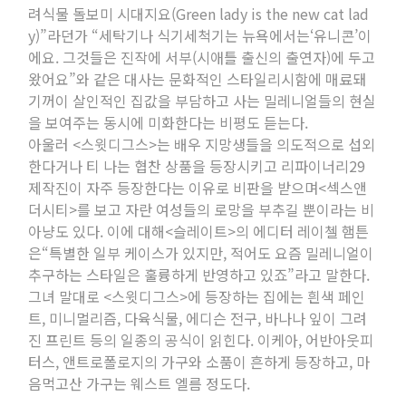
려식물 돌보미 시대지요(Green lady is the new cat lad
y)”라던가 “세탁기나 식기세척기는 뉴욕에서는‘유니콘’이
에요. 그것들은 진작에 서부(시애틀 출신의 출연자)에 두고
왔어요”와 같은 대사는 문화적인 스타일리시함에 매료돼
기꺼이 살인적인 집값을 부담하고 사는 밀레니얼들의 현실
을 보여주는 동시에 미화한다는 비평도 듣는다.
아울러 <스윗디그스>는 배우 지망생들을 의도적으로 섭외
한다거나 티 나는 협찬 상품을 등장시키고 리파이너리29
제작진이 자주 등장한다는 이유로 비판을 받으며<섹스앤
더시티>를 보고 자란 여성들의 로망을 부추길 뿐이라는 비
아냥도 있다. 이에 대해<슬레이트>의 에디터 레이첼 햄튼
은“특별한 일부 케이스가 있지만, 적어도 요즘 밀레니얼이
추구하는 스타일은 훌륭하게 반영하고 있죠”라고 말한다.
그녀 말대로 <스윗디그스>에 등장하는 집에는 흰색 페인
트, 미니멀리즘, 다육식물, 에디슨 전구, 바나나 잎이 그려
진 프린트 등의 일종의 공식이 읽힌다. 이케아, 어반아웃피
터스, 앤트로폴로지의 가구와 소품이 흔하게 등장하고, 마
음먹고산 가구는 웨스트 엘름 정도다.